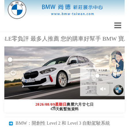
LE零負評 最多人推薦 您的購車好幫手 BMW 寶馬暖爸 羅志
Previous
Next
5秒
10秒
15秒
2026/08/09
星期日
農曆六月廿七日
⛅
天氣暫無資料
BMW：開創性 Level 2 和 Level 3 自動駕駛系統