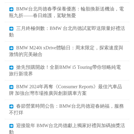
BMW台北尚德春季保養優惠：輪胎換新送機油，電
瓶九折——春日維護，駕駛無憂
三月終極倒數：BMW 台北尚德試駕即送限量好禮活
動
BMW M240i xDrive體驗日：周末限定，探索速度與
激情的完美融合
搶先預購開啟！全新BMW i5 Touring帶你領略純電
旅行新境界
BMW 2024年再奪《Consumer Reports》最佳汽車品
牌 加強台灣市場推廣與創新購車方案
春節營業時間公告：BMW台北尚德迎春納福，服務
不打烊
迎接龍年 BMW台北尚德獻上獨家好禮與加碼抽獎活
動