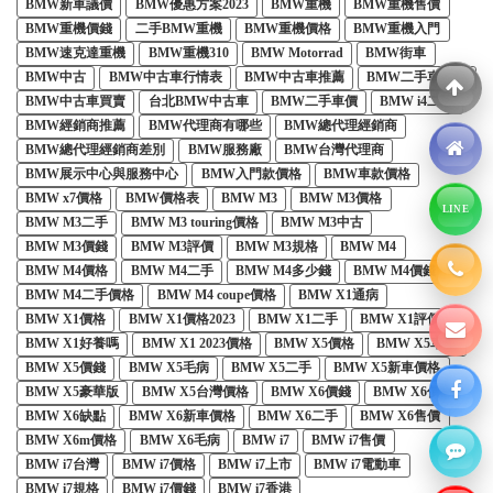
BMW新車議價
BMW優惠方案2023
BMW重機
BMW重機售價
BMW重機價錢
二手BMW重機
BMW重機價格
BMW重機入門
BMW速克達重機
BMW重機310
BMW Motorrad
BMW街車
BMW中古
BMW中古車行情表
BMW中古車推薦
BMW二手車注意
BMW中古車買賣
台北BMW中古車
BMW二手車價
BMW i4二手
BMW經銷商推薦
BMW代理商有哪些
BMW總代理經銷商
BMW總代理經銷商差別
BMW服務廠
BMW台灣代理商
BMW展示中心與服務中心
BMW入門款價格
BMW車款價格
BMW x7價格
BMW價格表
BMW M3
BMW M3價格
LINE
BMW M3二手
BMW M3 touring價格
BMW M3中古
BMW M3價錢
BMW M3評價
BMW M3規格
BMW M4
BMW M4價格
BMW M4二手
BMW M4多少錢
BMW M4價錢
BMW M4二手價格
BMW M4 coupe價格
BMW X1通病
BMW X1價格
BMW X1價格2023
BMW X1二手
BMW X1評價
BMW X1好養嗎
BMW X1 2023價格
BMW X5價格
BMW X5車型
BMW X5價錢
BMW X5毛病
BMW X5二手
BMW X5新車價格
BMW X5豪華版
BMW X5台灣價格
BMW X6價錢
BMW X6價格
BMW X6缺點
BMW X6新車價格
BMW X6二手
BMW X6售價
BMW X6m價格
BMW X6毛病
BMW i7
BMW i7售價
BMW i7台灣
BMW i7價格
BMW i7上市
BMW i7電動車
BMW i7規格
BMW i7價錢
BMW i7香港