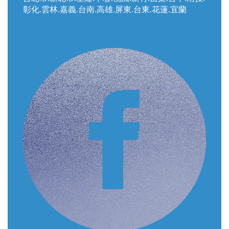
彰化.雲林.嘉義.台南.高雄.屏東.台東.花蓮.宜蘭