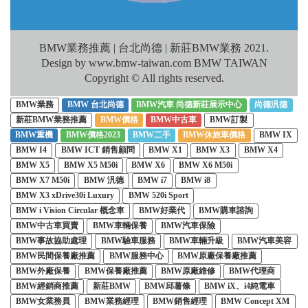
BMW業務推薦 | 台北尚德 | 新莊BMW業務 2021.
Design by www.bmw-taiwan.com BMW TAIWAN
Copyright © All rights reserved.
BMW業務
BMW 台北尚德
BMW汽車 尚德新莊展示中心
尚德汎德
新莊BMW業務推薦
BMW價格
BMW中古車
BMW訂製
BMW重機
BMW價格2023
BMW二手
BMW休旅車價格
BMW IX
BMW I4
BMW ICT 銷售顧問
BMW X1
BMW X3
BMW X4
BMW X5
BMW X5 M50i
BMW X6
BMW X6 M50i
BMW X7 M50i
BMW 汎德
BMW i7
BMW i8
BMW X3 xDrive30i Luxury
BMW 520i Sport
BMW i Vision Circular 概念車
BMW好業代
BMW購車諮詢
BMW中古車買賣
BMW車輛保養
BMW汽車保險
BMW事故協助處理
BMW驗車服務
BMW車輛升級
BMW汽車美容
BMW民間保養廠推薦
BMW服務中心
BMW原廠保養廠推薦
BMW外廠保養
BMW保養廠推薦
BMW原廠維修
BMW代理商
BMW經銷商推薦
新莊BMW
BMW邱薯條
BMW iX、i4純電車
BMW女業務員
BMW業務經理
BMW銷售經理
BMW Concept XM