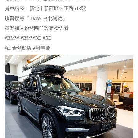
賞車請來：新北市新莊區中正路518號
臉書搜尋『BMW 台北尚德』
按讚加入粉絲團並設定搶先看
#BMW #BMWX3 #X3
#白金領航版 #周年慶