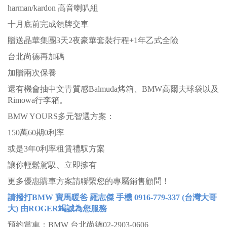
harman/kardon 高音喇叭組
十月底前完成領牌交車
贈送晶華集團3天2夜豪華套裝行程+1年乙式全險
台北尚德再加碼
加贈兩次保養
還有機會抽中文青質感Balmuda烤箱、BMW高爾夫球袋以及
Rimowa行李箱。
BMW YOURS多元智選方案：
150萬60期0利率
或是3年0利率租賃禮馭方案
讓你輕鬆駕馭、立即擁有
更多優惠購車方案請聯繫您的專屬銷售顧問！
請
撥打BMW 寶馬暖爸 羅志傑 手機 0916-779-337 (台灣大哥
大) 由ROGER竭誠為您服務
預約賞車：BMW 台北尚德02-2903-0606