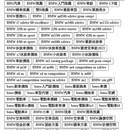
8891汽車
BMW推薦
BMW入門推薦
BMW車款
BMW CP值
BMW轎車推薦
雙B推薦
BMW最新車型
BMW業務美女
BMW業務IG
BMW
BMW m850i xdrive gran coupé
BMW i7 xdrive 60 excellence
BMW m340i xdrive
BMW m135i xdrive
BMW 320i m sport
BMW 220i active tourer
BMW m240i xdrive
BMW 520i m sport
BMW m550i xdrive
BMW 420i m sport
BMW 430i m sport
BMW m440i xdrive
BMW最新休旅車
BMW休旅車價格
BMW休旅車推薦
BMW最便宜車款2023
BMW x7休旅車價格
BMW小休旅車
BMW小休旅價格
BMW車款價格
BMW m5 racing package
BMW m8 gran coupé
BMW i4 m50
BMW z4 m40i
BMW m4 competition m xdrive
BMW x6 m
BMW x4 m competition
BMW ix m60
BMW m3 competition touring m xdrive
BMW m2
BMW xm g09
bmw新車價格
bmw入門款價格
bmw最新跑車
bmw車價
bmw價格
bmw車型代號
BMW汽車
bmw價格表
bmw官網
BMW電動車
bmw電動車價錢
bmw電動車價格
bmw電動車變色
bmw電動車ix價格
bmw電動車售價
bmw電動車ix3
bmw電動車i4
bmw電動車i8
BMW小車
BMW現車
BMW買車推薦
BMW交車時間
BMW交車流程
BMW交車禮
BMW議價空間
BMW現金折價
BMW貸款方案
BMW購車方案
BMW折價空間