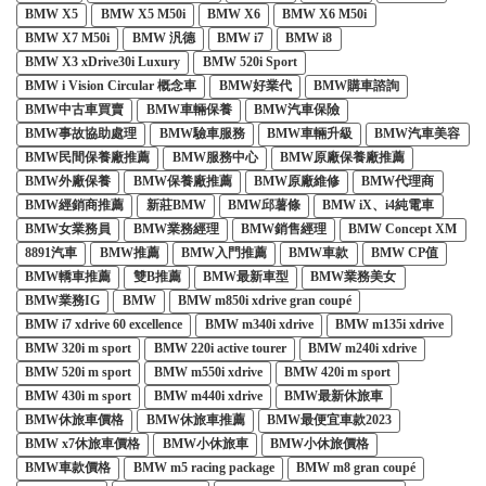
BMW X5
BMW X5 M50i
BMW X6
BMW X6 M50i
BMW X7 M50i
BMW 汎德
BMW i7
BMW i8
BMW X3 xDrive30i Luxury
BMW 520i Sport
BMW i Vision Circular 概念車
BMW好業代
BMW購車諮詢
BMW中古車買賣
BMW車輛保養
BMW汽車保險
BMW事故協助處理
BMW驗車服務
BMW車輛升級
BMW汽車美容
BMW民間保養廠推薦
BMW服務中心
BMW原廠保養廠推薦
BMW外廠保養
BMW保養廠推薦
BMW原廠維修
BMW代理商
BMW經銷商推薦
新莊BMW
BMW邱薯條
BMW iX、i4純電車
BMW女業務員
BMW業務經理
BMW銷售經理
BMW Concept XM
8891汽車
BMW推薦
BMW入門推薦
BMW車款
BMW CP值
BMW轎車推薦
雙B推薦
BMW最新車型
BMW業務美女
BMW業務IG
BMW
BMW m850i xdrive gran coupé
BMW i7 xdrive 60 excellence
BMW m340i xdrive
BMW m135i xdrive
BMW 320i m sport
BMW 220i active tourer
BMW m240i xdrive
BMW 520i m sport
BMW m550i xdrive
BMW 420i m sport
BMW 430i m sport
BMW m440i xdrive
BMW最新休旅車
BMW休旅車價格
BMW休旅車推薦
BMW最便宜車款2023
BMW x7休旅車價格
BMW小休旅車
BMW小休旅價格
BMW車款價格
BMW m5 racing package
BMW m8 gran coupé