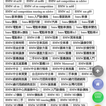
BMW i4 m50
BMW z4 m40i
BMW m4 competition m xdrive
BMW x6 m
BMW x4 m competition
BMW ix m60
BMW m3 competition touring m xdrive
BMW m2
BMW xm g09
bmw新車價格
bmw入門款價格
bmw最新跑車
bmw車價
bmw價格
bmw車型代號
BMW汽車
bmw價格表
bmw官網
BMW電動車
bmw電動車價錢
bmw電動車價格
bmw電動車變色
bmw電動車ix價格
bmw電動車售價
bmw電動車ix3
bmw電動車i4
bmw電動車i8
BMW小車
BMW現車
BMW買車推薦
BMW交車時間
BMW交車流程
BMW交車禮
BMW議價空間
BMW現金折價
BMW貸款方案
BMW購車方案
BMW折價空間
BMW新車議價
BMW優惠方案2023
BMW重機
BMW重機售價
BMW重機價錢
二手BMW重機
BMW重機價格
BMW重機入門
BMW速克達重機
BMW重機310
BMW Motorrad
BMW街車
BMW中古
BMW中古車行情表
BMW中古車推薦
BMW二手車注意
BMW中古車買賣
台北BMW中古車
BMW二手車價
BMW i4二手
BMW經銷商推薦
BMW代理商有哪些
BMW總代理經銷商
BMW總代理經銷商差別
BMW服務廠
BMW台灣代理商
BMW展示中心與服務中心
BMW入門款價格
BMW車款價格
BMW x7價格
BMW價格表
BMW M3
BMW M3價格
LINE
BMW M3二手
BMW M3 touring價格
BMW M3中古
BMW M3價錢
BMW M3評價
BMW M3規格
BMW M4