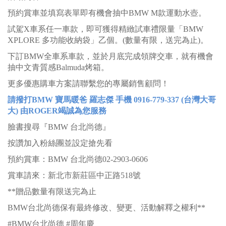
預約賞車並填寫表單即有機會抽中BMW M款運動水壺。
試駕X車系任一車款，即可獲得精緻試車禮限量「BMW
XPLORE 多功能收納袋」乙個。(數量有限，送完為止)。
下訂BMW全車系車款，並於月底完成領牌交車，就有機會
抽中文青質感Balmuda烤箱。
更多優惠購車方案請聯繫您的專屬銷售顧問！
請
撥打BMW 寶馬暖爸 羅志傑 手機 0916-779-337 (台灣大哥
大) 由ROGER竭誠為您服務
臉書搜尋『BMW 台北尚德』
按讚加入粉絲團並設定搶先看
預約賞車：BMW 台北尚德02-2903-0606
賞車請來：新北市新莊區中正路518號
**贈品數量有限送完為止
BMW台北尚德保有最終修改、變更、活動解釋之權利**
#BMW台北尚德 #周年慶