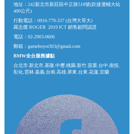
地址：242新北市新莊區中正路518號(距捷運輔大站
400公尺)
行動電話：0916-779-337 (台灣大哥大)
羅志傑 ROGER 2019 ICT 銷售顧問認證
電話：02-2903-0606
郵箱：
gameboyot303@gmail.com
BMW全台服務據點
台北市.新北市.基隆.中壢.桃園.新竹.苗栗.台中.南投.
彰化.雲林.嘉義.台南.高雄.屏東.台東.花蓮.宜蘭