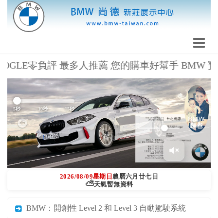
OGLE零負評 最多人推薦 您的購車好幫手 BMW 寶馬暖爸 羅
Previous
Next
5秒
10秒
15秒
2026/08/09
星期日
農曆六月廿七日
⛅
天氣暫無資料
BMW：開創性 Level 2 和 Level 3 自動駕駛系統