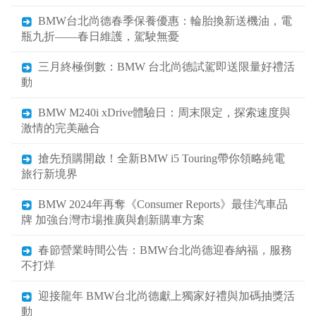
BMW台北尚德春季保養優惠：輪胎換新送機油，電
瓶九折——春日維護，駕駛無憂
三月終極倒數：BMW 台北尚德試駕即送限量好禮活
動
BMW M240i xDrive體驗日：周末限定，探索速度與
激情的完美融合
搶先預購開啟！全新BMW i5 Touring帶你領略純電
旅行新境界
BMW 2024年再奪《Consumer Reports》最佳汽車品
牌 加強台灣市場推廣與創新購車方案
春節營業時間公告：BMW台北尚德迎春納福，服務
不打烊
迎接龍年 BMW台北尚德獻上獨家好禮與加碼抽獎活
動